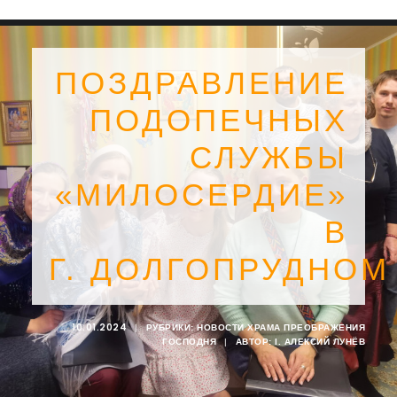
ПОЗДРАВЛЕНИЕ
ПОДОПЕЧНЫХ
СЛУЖБЫ
«МИЛОСЕРДИЕ»
В
Г. ДОЛГОПРУДНОМ
SEARCH
10.01.2024
|
РУБРИКИ:
НОВОСТИ ХРАМА ПРЕОБРАЖЕНИЯ
ГОСПОДНЯ
|
АВТОР:
I. АЛЕКСИЙ ЛУНЁВ