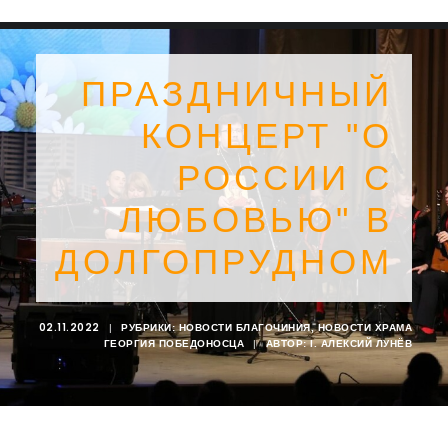
ПРАЗДНИЧНЫЙ
КОНЦЕРТ "О
РОССИИ С
ЛЮБОВЬЮ" В
ДОЛГОПРУДНОМ
02.11.2022
|
РУБРИКИ:
НОВОСТИ БЛАГОЧИНИЯ
,
НОВОСТИ ХРАМА
ГЕОРГИЯ ПОБЕДОНОСЦА
|
АВТОР:
I. АЛЕКСИЙ ЛУНЁВ
SEARCH