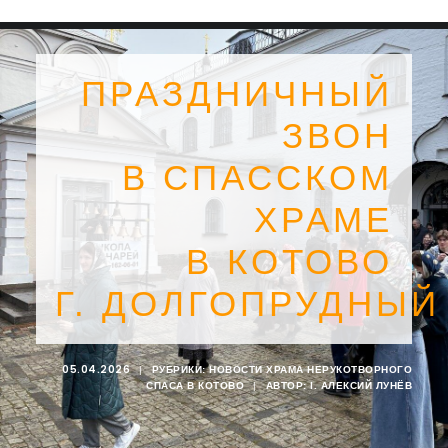
ПРАЗДНИЧНЫЙ
ЗВОН
В СПАССКОМ
ХРАМЕ
В КОТОВО
Г. ДОЛГОПРУДНЫЙ
SEARCH
05.04.2026
|
РУБРИКИ:
НОВОСТИ ХРАМА НЕРУКОТВОРНОГО
СПАСА В КОТОВО
|
АВТОР:
I. АЛЕКСИЙ ЛУНЁВ