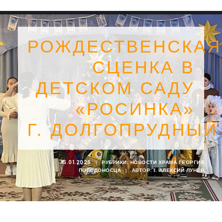
РОЖДЕСТВЕНСКАЯ
СЦЕНКА В
ДЕТСКОМ САДУ
«РОСИНКА»
Г. ДОЛГОПРУДНЫЙ
15.01.2026
|
РУБРИКИ:
НОВОСТИ ХРАМА ГЕОРГИЯ
ПОБЕДОНОСЦА
|
АВТОР:
I. АЛЕКСИЙ ЛУНЁВ
SEARCH