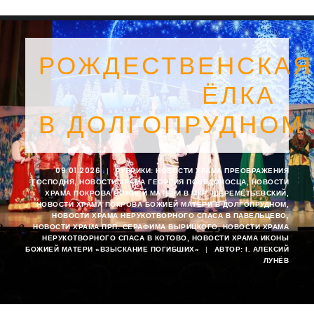
РОЖДЕСТВЕНСКАЯ
ЁЛКА
В ДОЛГОПРУДНОМ
09.01.2026
|
РУБРИКИ:
НОВОСТИ ХРАМА ПРЕОБРАЖЕНИЯ
ГОСПОДНЯ
,
НОВОСТИ ХРАМА ГЕОРГИЯ ПОБЕДОНОСЦА
,
НОВОСТИ
ХРАМА ПОКРОВА БОЖИЕЙ МАТЕРИ В МКР. ШЕРЕМЕТЬЕВСКИЙ
,
НОВОСТИ ХРАМА ПОКРОВА БОЖИЕЙ МАТЕРИ В ДОЛГОПРУДНОМ
,
НОВОСТИ ХРАМА НЕРУКОТВОРНОГО СПАСА В ПАВЕЛЬЦЕВО
,
НОВОСТИ ХРАМА ПРП. СЕРАФИМА ВЫРИЦКОГО
,
НОВОСТИ ХРАМА
НЕРУКОТВОРНОГО СПАСА В КОТОВО
,
НОВОСТИ ХРАМА ИКОНЫ
SEARCH
БОЖИЕЙ МАТЕРИ «ВЗЫСКАНИЕ ПОГИБШИХ»
|
АВТОР:
I. АЛЕКСИЙ
ЛУНЁВ