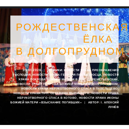
РОЖДЕСТВЕНСКАЯ
ЁЛКА
В ДОЛГОПРУДНОМ
09.01.2026
|
РУБРИКИ:
НОВОСТИ ХРАМА ПРЕОБРАЖЕНИЯ
ГОСПОДНЯ
,
НОВОСТИ ХРАМА ГЕОРГИЯ ПОБЕДОНОСЦА
,
НОВОСТИ
ХРАМА ПОКРОВА БОЖИЕЙ МАТЕРИ В МКР. ШЕРЕМЕТЬЕВСКИЙ
,
НОВОСТИ ХРАМА ПОКРОВА БОЖИЕЙ МАТЕРИ В ДОЛГОПРУДНОМ
,
НОВОСТИ ХРАМА НЕРУКОТВОРНОГО СПАСА В ПАВЕЛЬЦЕВО
,
НОВОСТИ ХРАМА ПРП. СЕРАФИМА ВЫРИЦКОГО
,
НОВОСТИ ХРАМА
НЕРУКОТВОРНОГО СПАСА В КОТОВО
,
НОВОСТИ ХРАМА ИКОНЫ
SEARCH
БОЖИЕЙ МАТЕРИ «ВЗЫСКАНИЕ ПОГИБШИХ»
|
АВТОР:
I. АЛЕКСИЙ
ЛУНЁВ