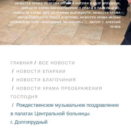
НОВОСТИ ХРАМА ПОКРОВА БОЖИЕЙ МАТЕРИ В ДОЛГОПРУДНОМ
,
НОВОСТИ ХРАМА НЕРУКОТВОРНОГО СПАСА В ПАВЕЛЬЦЕВО
,
НОВОСТИ ХРАМА ПРП. СЕРАФИМА ВЫРИЦКОГО
,
НОВОСТИ ХРАМА
НЕРУКОТВОРНОГО СПАСА В КОТОВО
,
НОВОСТИ ХРАМА ИКОНЫ
БОЖИЕЙ МАТЕРИ «ВЗЫСКАНИЕ ПОГИБШИХ»
|
АВТОР:
I. АЛЕКСИЙ
ЛУНЁВ
ГЛАВНАЯ
ВСЕ НОВОСТИ
НОВОСТИ ЕПАРХИИ
НОВОСТИ БЛАГОЧИНИЯ
НОВОСТИ ХРАМА ПРЕОБРАЖЕНИЯ
ГОСПОДНЯ
Рождественское музыкальное поздравление
в палатах Центральной больницы
г. Долгопрудный