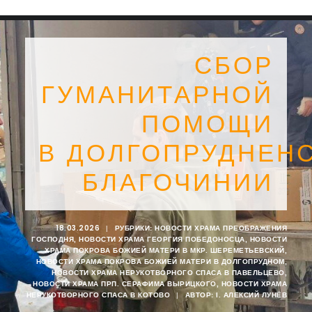
СБОР
ГУМАНИТАРНОЙ
ПОМОЩИ
В ДОЛГОПРУДНЕН
БЛАГОЧИНИИ
18.03.2026
|
РУБРИКИ:
НОВОСТИ ХРАМА ПРЕОБРАЖЕНИЯ
ГОСПОДНЯ
,
НОВОСТИ ХРАМА ГЕОРГИЯ ПОБЕДОНОСЦА
,
НОВОСТИ
SEARCH
ХРАМА ПОКРОВА БОЖИЕЙ МАТЕРИ В МКР. ШЕРЕМЕТЬЕВСКИЙ
,
НОВОСТИ ХРАМА ПОКРОВА БОЖИЕЙ МАТЕРИ В ДОЛГОПРУДНОМ
,
НОВОСТИ ХРАМА НЕРУКОТВОРНОГО СПАСА В ПАВЕЛЬЦЕВО
,
НОВОСТИ ХРАМА ПРП. СЕРАФИМА ВЫРИЦКОГО
,
НОВОСТИ ХРАМА
НЕРУКОТВОРНОГО СПАСА В КОТОВО
|
АВТОР:
I. АЛЕКСИЙ ЛУНЁВ