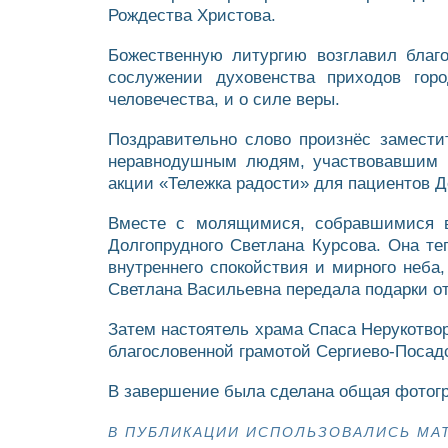
Рождества Христова.
Божественную литургию возглавил благо
сослужении духовенства приходов го
человечества, и о силе веры.
Поздравительно слово произнёс замести
неравнодушным людям, участвовавшим в
акции «Тележка радости» для пациентов 
Вместе с молящимися, собравшимися в 
Долгопрудного Светлана Курсова. Она т
внутреннего спокойствия и мирного неба
Светлана Васильевна передала подарки от
Затем настоятель храма Спаса Нерукотво
благословенной грамотой Сергиево-Посадс
В завершение была сделана общая фотог
В ПУБЛИКАЦИИ ИСПОЛЬЗОВАЛИСЬ МА