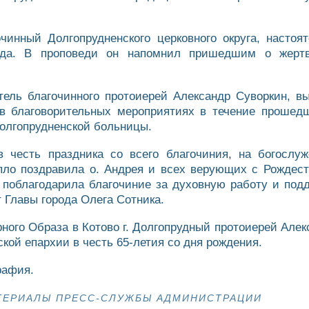
чинный Долгопрудненского церковного округа, насто
рода. В проповеди он напомнил пришедшим о жертв
тель благочинного протоиерей Александр Суворкин, в
 благоворительных мероприятиях в течение прошедше
Долгопрудненской больницы.
честь праздника со всего благочиния, на богослуж
епло поздравила о. Андрея и всех верующих с Рождест
, поблагодарила благочиние за духовную работу и под
 Главы города Олега Сотника.
рного Образа в Котово г. Долгопрудный протоиерей Але
кой епархии в честь 65-летия со дня рождения.
рафия.
ТЕРИАЛЫ ПРЕСС-СЛУЖБЫ АДМИНИСТРАЦИИ