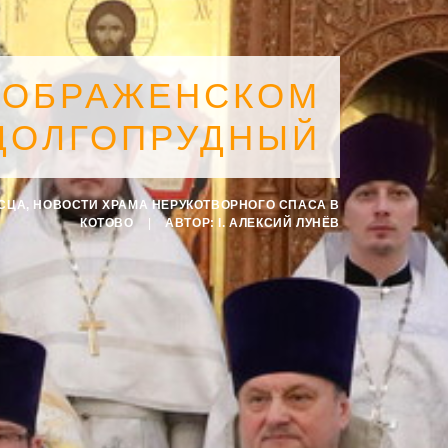
ЕОБРАЖЕНСКОМ
 ДОЛГОПРУДНЫЙ
ОСЦА
,
НОВОСТИ ХРАМА НЕРУКОТВОРНОГО СПАСА В
КОТОВО
|
АВТОР:
I. АЛЕКСИЙ ЛУНЁВ