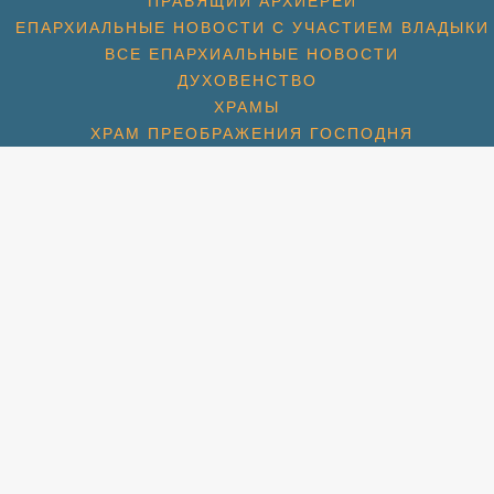
ПРАВЯЩИЙ АРХИЕРЕЙ
ЕПАРХИАЛЬНЫЕ НОВОСТИ С УЧАСТИЕМ ВЛАДЫКИ
ВСЕ ЕПАРХИАЛЬНЫЕ НОВОСТИ
ДУХОВЕНСТВО
ХРАМЫ
ХРАМ ПРЕОБРАЖЕНИЯ ГОСПОДНЯ
ХРАМ ГЕОРГИЯ ПОБЕДОНОСЦА (1774)
ХРАМ СПАСА НЕРУКОТВОРНОГО (С. КОТОВО) (1684
ХРАМ ПОКРОВА БОЖИЕЙ МАТЕРИ (2007)
СПАССКАЯ ЦЕРКОВЬ (МКР. ПАВЕЛЬЦЕВО) (1715)
АМ ПОКРОВА БОЖИЕЙ МАТЕРИ (МКР. ШЕРЕМЕТЬЕВС
РАМ ИКОНЫ БОЖИЕЙ МАТЕРИ «ВЗЫСКАНИЕ ПОГИБШ
ХРАМ ПРП. СЕРАФИМА ВЫРИЦКОГО
ХРАМ СВТ. НИКОЛАЯ (МКР. ХЛЕБНИКОВО)
УЧЕНИКОВ И ИСПОВЕДНИКОВ ЦЕРКВИ РУССКОЙ (М
ЛЬНАЯ КОМНАТА СВТ. ЛУКИ СИМФЕРОПОЛЬСКОГО П
НОВОСТИ
НОВОМУЧЕНИКИ
НОВОМУЧЕНИКИ БЛАГОЧИНИЯ