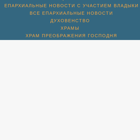
ЕПАРХИАЛЬНЫЕ НОВОСТИ С УЧАСТИЕМ ВЛАДЫКИ
ВСЕ ЕПАРХИАЛЬНЫЕ НОВОСТИ
ДУХОВЕНСТВО
ХРАМЫ
ХРАМ ПРЕОБРАЖЕНИЯ ГОСПОДНЯ
ХРАМ ГЕОРГИЯ ПОБЕДОНОСЦА (1774)
ХРАМ СПАСА НЕРУКОТВОРНОГО (С. КОТОВО) (1684
ХРАМ ПОКРОВА БОЖИЕЙ МАТЕРИ (2007)
СПАССКАЯ ЦЕРКОВЬ (МКР. ПАВЕЛЬЦЕВО) (1715)
АМ ПОКРОВА БОЖИЕЙ МАТЕРИ (МКР. ШЕРЕМЕТЬЕВС
РАМ ИКОНЫ БОЖИЕЙ МАТЕРИ «ВЗЫСКАНИЕ ПОГИБШ
ХРАМ ПРП. СЕРАФИМА ВЫРИЦКОГО
ХРАМ СВТ. НИКОЛАЯ (МКР. ХЛЕБНИКОВО)
УЧЕНИКОВ И ИСПОВЕДНИКОВ ЦЕРКВИ РУССКОЙ (М
ЛЬНАЯ КОМНАТА СВТ. ЛУКИ СИМФЕРОПОЛЬСКОГО П
НОВОСТИ
НОВОМУЧЕНИКИ
НОВОМУЧЕНИКИ БЛАГОЧИНИЯ