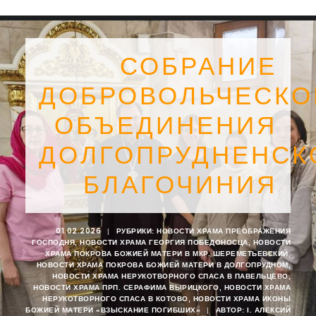
СОБРАНИЕ
ДОБРОВОЛЬЧЕСКО
ОБЪЕДИНЕНИЯ
ДОЛГОПРУДНЕНСК
БЛАГОЧИНИЯ
01.02.2026
|
РУБРИКИ:
НОВОСТИ ХРАМА ПРЕОБРАЖЕНИЯ
ГОСПОДНЯ
,
НОВОСТИ ХРАМА ГЕОРГИЯ ПОБЕДОНОСЦА
,
НОВОСТИ
SEARCH
ХРАМА ПОКРОВА БОЖИЕЙ МАТЕРИ В МКР. ШЕРЕМЕТЬЕВСКИЙ
,
НОВОСТИ ХРАМА ПОКРОВА БОЖИЕЙ МАТЕРИ В ДОЛГОПРУДНОМ
,
НОВОСТИ ХРАМА НЕРУКОТВОРНОГО СПАСА В ПАВЕЛЬЦЕВО
,
НОВОСТИ ХРАМА ПРП. СЕРАФИМА ВЫРИЦКОГО
,
НОВОСТИ ХРАМА
НЕРУКОТВОРНОГО СПАСА В КОТОВО
,
НОВОСТИ ХРАМА ИКОНЫ
БОЖИЕЙ МАТЕРИ «ВЗЫСКАНИЕ ПОГИБШИХ»
|
АВТОР:
I. АЛЕКСИЙ