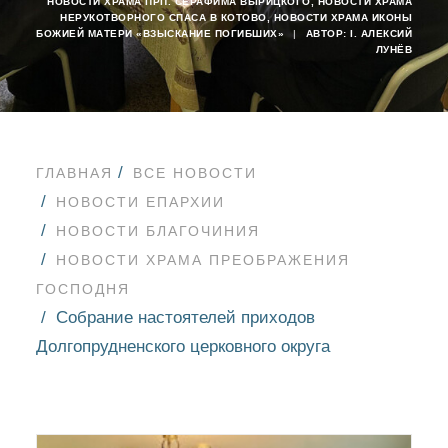
НОВОСТИ ХРАМА ПРП. СЕРАФИМА ВЫРИЦКОГО
,
НОВОСТИ ХРАМА
НЕРУКОТВОРНОГО СПАСА В КОТОВО
,
НОВОСТИ ХРАМА ИКОНЫ
БОЖИЕЙ МАТЕРИ «ВЗЫСКАНИЕ ПОГИБШИХ»
|
АВТОР:
I. АЛЕКСИЙ
ЛУНЁВ
ГЛАВНАЯ
ВСЕ НОВОСТИ
НОВОСТИ ЕПАРХИИ
НОВОСТИ БЛАГОЧИНИЯ
НОВОСТИ ХРАМА ПРЕОБРАЖЕНИЯ
ГОСПОДНЯ
Собрание настоятелей приходов
Долгопрудненского церковного округа