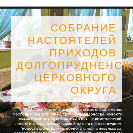
СОБРАНИЕ
НАСТОЯТЕЛЕЙ
ПРИХОДОВ
ДОЛГОПРУДНЕНСК
ЦЕРКОВНОГО
ОКРУГА
SEARCH
11.03.2025
|
РУБРИКИ:
НОВОСТИ ХРАМА ПРЕОБРАЖЕНИЯ
ГОСПОДНЯ
,
НОВОСТИ ХРАМА ГЕОРГИЯ ПОБЕДОНОСЦА
,
НОВОСТИ
ХРАМА ПОКРОВА БОЖИЕЙ МАТЕРИ В МКР. ШЕРЕМЕТЬЕВСКИЙ
,
НОВОСТИ ХРАМА ПОКРОВА БОЖИЕЙ МАТЕРИ В ДОЛГОПРУДНОМ
,
НОВОСТИ ХРАМА НЕРУКОТВОРНОГО СПАСА В ПАВЕЛЬЦЕВО
,