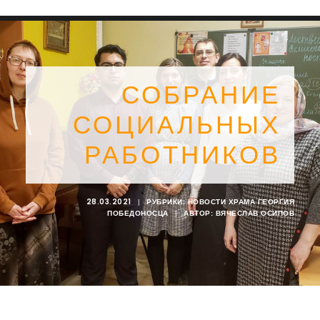
СОБРАНИЕ
СОЦИАЛЬНЫХ
РАБОТНИКОВ
28.03.2021
|
РУБРИКИ:
НОВОСТИ ХРАМА ГЕОРГИЯ
ПОБЕДОНОСЦА
|
АВТОР:
ВЯЧЕСЛАВ ОСИПОВ
SEARCH