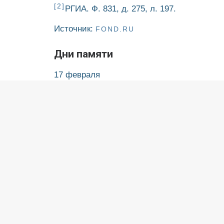
справочник). М., 1999. С. 37.
[2]
РГИА. Ф. 831, д. 275, л. 197.
Источник:
FOND.RU
Дни памяти
17 февраля
9 мая
(переходящая)
– Собор новомученик
6 сентября
(переходящая)
– Собор Москов
Ничего не найдено