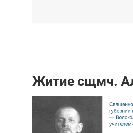
Житие сщмч. А
Священном
губернии 
— Волоко
учителем