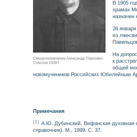
В 1905 го
храмах М
назначен
26 января
из лжесви
Павельцов
На допрос
Священномученик Александр Павлович
к расстре
Соколов 1938†
общей мог
новомучеников Российских Юбилейным Ар
Примечания
[1]
А.Ю. Дубинский. Вифанская духовная с