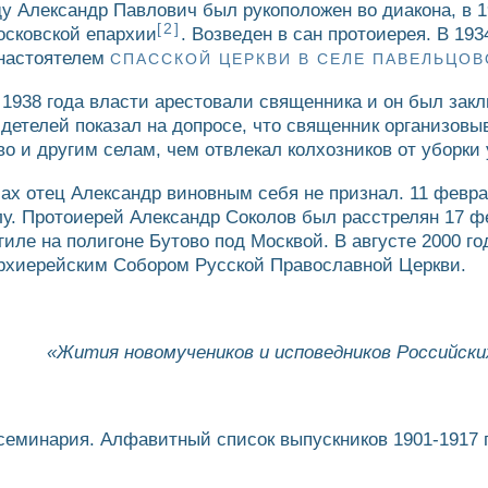
ду Александр Павлович был рукоположен во диакона, в 
[2]
осковской епархии
. Возведен в сан протоиерея. В 19
 настоятелем
СПАССКОЙ ЦЕРКВИ В СЕЛЕ ПАВЕЛЬЦО
 1938 года власти арестовали священника и он был зак
детелей показал на допросе, что священник организов
о и другим селам, чем отвлекал колхозников от уборки 
ах отец Александр виновным себя не признал. 11 февра
лу. Протоиерей Александр Соколов был расстрелян 17 фе
иле на полигоне Бутово под Москвой. В августе 2000 го
хиерейским Собором Русской Православной Церкви.
«Жития новомучеников и исповедников Российских 
еминария. Алфавитный список выпускников 1901-1917 г