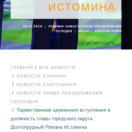
ИСТОМИНА
06.12.2024
|
РУБРИКИ:
НОВОСТИ ХРАМА ПРЕОБРАЖЕНИЯ
ГОСПОДНЯ
|
АВТОР:
I. АЛЕКСИЙ ЛУНЁВ
ГЛАВНАЯ
ВСЕ НОВОСТИ
НОВОСТИ ЕПАРХИИ
НОВОСТИ БЛАГОЧИНИЯ
НОВОСТИ ХРАМА ПРЕОБРАЖЕНИЯ
ГОСПОДНЯ
Торжественная церемония вступления в
должность главы городского округа
Долгопрудный Романа Истомина