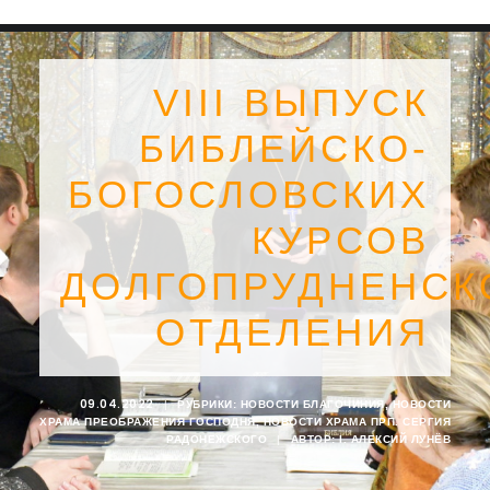
VIII ВЫПУСК
БИБЛЕЙСКО-
БОГОСЛОВСКИХ
КУРСОВ
ДОЛГОПРУДНЕНСК
ОТДЕЛЕНИЯ
SEARCH
09.04.2022
|
РУБРИКИ:
НОВОСТИ БЛАГОЧИНИЯ
,
НОВОСТИ
ХРАМА ПРЕОБРАЖЕНИЯ ГОСПОДНЯ
,
НОВОСТИ ХРАМА ПРП. СЕРГИЯ
РАДОНЕЖСКОГО
|
АВТОР:
I. АЛЕКСИЙ ЛУНЁВ