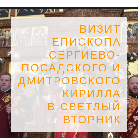
ВИЗИТ
ЕПИСКОПА
СЕРГИЕВО-
ПОСАДСКОГО И
ДМИТРОВСКОГО
КИРИЛЛА
В СВЕТЛЫЙ
SEARCH
ВТОРНИК