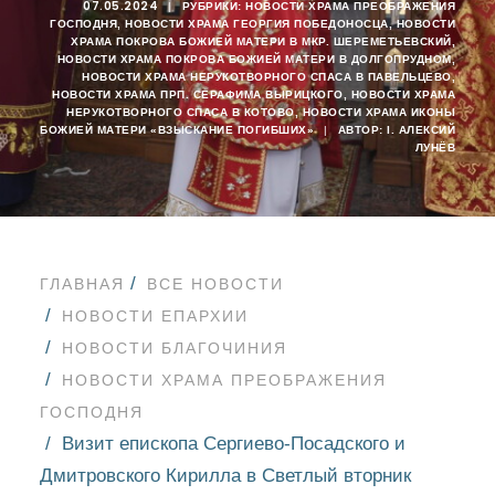
07.05.2024
|
РУБРИКИ:
НОВОСТИ ХРАМА ПРЕОБРАЖЕНИЯ
ГОСПОДНЯ
,
НОВОСТИ ХРАМА ГЕОРГИЯ ПОБЕДОНОСЦА
,
НОВОСТИ
ХРАМА ПОКРОВА БОЖИЕЙ МАТЕРИ В МКР. ШЕРЕМЕТЬЕВСКИЙ
,
НОВОСТИ ХРАМА ПОКРОВА БОЖИЕЙ МАТЕРИ В ДОЛГОПРУДНОМ
,
НОВОСТИ ХРАМА НЕРУКОТВОРНОГО СПАСА В ПАВЕЛЬЦЕВО
,
НОВОСТИ ХРАМА ПРП. СЕРАФИМА ВЫРИЦКОГО
,
НОВОСТИ ХРАМА
НЕРУКОТВОРНОГО СПАСА В КОТОВО
,
НОВОСТИ ХРАМА ИКОНЫ
БОЖИЕЙ МАТЕРИ «ВЗЫСКАНИЕ ПОГИБШИХ»
|
АВТОР:
I. АЛЕКСИЙ
ЛУНЁВ
ГЛАВНАЯ
ВСЕ НОВОСТИ
НОВОСТИ ЕПАРХИИ
НОВОСТИ БЛАГОЧИНИЯ
НОВОСТИ ХРАМА ПРЕОБРАЖЕНИЯ
ГОСПОДНЯ
Визит епископа Сергиево-Посадского и
Дмитровского Кирилла в Светлый вторник