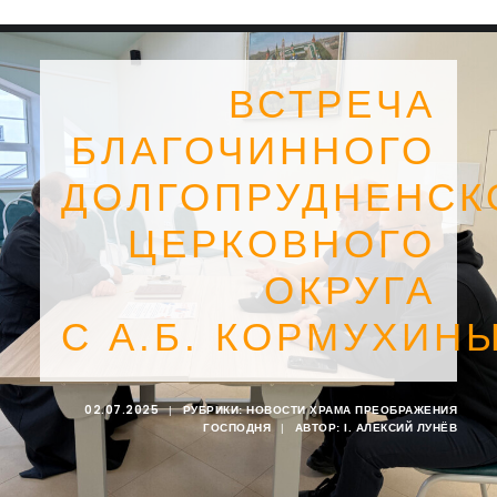
ВСТРЕЧА
БЛАГОЧИННОГО
ДОЛГОПРУДНЕНСК
ЦЕРКОВНОГО
ОКРУГА
С А.Б. КОРМУХИН
SEARCH
02.07.2025
|
РУБРИКИ:
НОВОСТИ ХРАМА ПРЕОБРАЖЕНИЯ
ГОСПОДНЯ
|
АВТОР:
I. АЛЕКСИЙ ЛУНЁВ