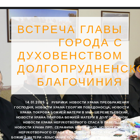
ВСТРЕЧА ГЛАВЫ
ГОРОДА С
ДУХОВЕНСТВОМ
ДОЛГОПРУДНЕНСК
БЛАГОЧИНИЯ
14.01.2025
|
РУБРИКИ:
НОВОСТИ ХРАМА ПРЕОБРАЖЕНИЯ
ГОСПОДНЯ
,
НОВОСТИ ХРАМА ГЕОРГИЯ ПОБЕДОНОСЦА
,
НОВОСТИ
SEARCH
ХРАМА ПОКРОВА БОЖИЕЙ МАТЕРИ В МКР. ШЕРЕМЕТЬЕВСКИЙ
,
НОВОСТИ ХРАМА ПОКРОВА БОЖИЕЙ МАТЕРИ В ДОЛГОПРУДНОМ
,
НОВОСТИ ХРАМА НЕРУКОТВОРНОГО СПАСА В ПАВЕЛЬЦЕВО
,
НОВОСТИ ХРАМА ПРП. СЕРАФИМА ВЫРИЦКОГО
,
НОВОСТИ ХРАМА
НЕРУКОТВОРНОГО СПАСА В КОТОВО
,
НОВОСТИ ХРАМА ИКОНЫ
БОЖИЕЙ МАТЕРИ «ВЗЫСКАНИЕ ПОГИБШИХ»
|
АВТОР:
I. АЛЕКСИЙ