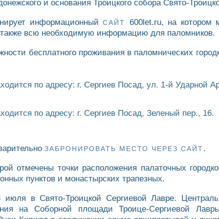
онежского и основания Троицкого собора Свято-Троицк
онирует информационный
600let.ru, на котором
САЙТ
а также всю необходимую информацию для паломников.
ности бесплатного проживания в паломнических городк
дится по адресу: г. Сергиев Посад, ул. 1-й Ударной Ар
дится по адресу: г. Сергиев Посад, Зеленый пер., 16.
дварительно
.
ЗАБРОНИРОВАТЬ МЕСТО ЧЕРЕЗ САЙТ
орой отмечены точки расположения палаточных городко
нных пунктов и монастырских трапезных.
8 июля в Свято-Троицкой Сергиевой Лавре. Централ
ения на Соборной площади Троице-Сергиевой Лавры