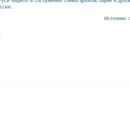
Руси Кирилл в сослужении сонма архипастырей и духов
ссии.
Источник: