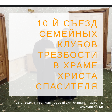
10-Й СЪЕЗД
СЕМЕЙНЫХ
КЛУБОВ
ТРЕЗВОСТИ
В ХРАМЕ
ХРИСТА
СПАСИТЕЛЯ
SEARCH
25.01.2026
|
РУБРИКИ:
НОВОСТИ БЛАГОЧИНИЯ
|
АВТОР:
I.
АЛЕКСИЙ ЛУНЁВ