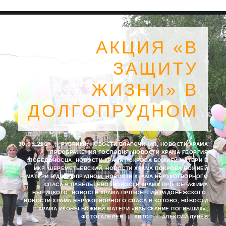
АКЦИЯ «В
ЗАЩИТУ
ЖИЗНИ» В
ДОЛГОПРУДНОМ
30.05.2021
|
РУБРИКИ:
НОВОСТИ БЛАГОЧИНИЯ
,
НОВОСТИ ХРАМА
ПРЕОБРАЖЕНИЯ ГОСПОДНЯ
,
НОВОСТИ ХРАМА ГЕОРГИЯ
ПОБЕДОНОСЦА
,
НОВОСТИ ХРАМА ПОКРОВА БОЖИЕЙ МАТЕРИ В
МКР. ШЕРЕМЕТЬЕВСКИЙ
,
НОВОСТИ ХРАМА ПОКРОВА БОЖИЕЙ
МАТЕРИ В ДОЛГОПРУДНОМ
,
НОВОСТИ ХРАМА НЕРУКОТВОРНОГО
SEARCH
СПАСА В ПАВЕЛЬЦЕВО
,
НОВОСТИ ХРАМА ПРП. СЕРАФИМА
ВЫРИЦКОГО
,
НОВОСТИ ХРАМА ПРП. СЕРГИЯ РАДОНЕЖСКОГО
,
НОВОСТИ ХРАМА НЕРУКОТВОРНОГО СПАСА В КОТОВО
,
НОВОСТИ
ХРАМА ИКОНЫ БОЖИЕЙ МАТЕРИ «ВЗЫСКАНИЕ ПОГИБШИХ»
,
ФОТОГАЛЕРЕЯ
|
АВТОР:
I. АЛЕКСИЙ ЛУНЁВ