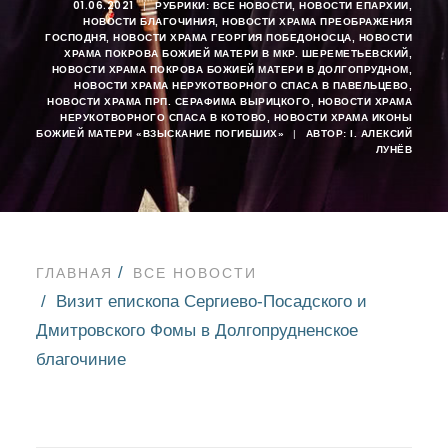
01.06.2021
|
РУБРИКИ:
ВСЕ НОВОСТИ
,
НОВОСТИ ЕПАРХИИ
,
НОВОСТИ БЛАГОЧИНИЯ
,
НОВОСТИ ХРАМА ПРЕОБРАЖЕНИЯ
ГОСПОДНЯ
,
НОВОСТИ ХРАМА ГЕОРГИЯ ПОБЕДОНОСЦА
,
НОВОСТИ
ХРАМА ПОКРОВА БОЖИЕЙ МАТЕРИ В МКР. ШЕРЕМЕТЬЕВСКИЙ
,
НОВОСТИ ХРАМА ПОКРОВА БОЖИЕЙ МАТЕРИ В ДОЛГОПРУДНОМ
,
НОВОСТИ ХРАМА НЕРУКОТВОРНОГО СПАСА В ПАВЕЛЬЦЕВО
,
НОВОСТИ ХРАМА ПРП. СЕРАФИМА ВЫРИЦКОГО
,
НОВОСТИ ХРАМА
НЕРУКОТВОРНОГО СПАСА В КОТОВО
,
НОВОСТИ ХРАМА ИКОНЫ
БОЖИЕЙ МАТЕРИ «ВЗЫСКАНИЕ ПОГИБШИХ»
|
АВТОР:
I. АЛЕКСИЙ
ЛУНЁВ
ГЛАВНАЯ
ВСЕ НОВОСТИ
Визит епископа Сергиево-Посадского и
Дмитровского Фомы в Долгопрудненское
благочиние