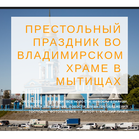
ПРЕСТОЛЬНЫЙ
ПРАЗДНИК ВО
ВЛАДИМИРСКОМ
ХРАМЕ В
МЫТИЩАХ
03.06.2021
|
РУБРИКИ:
ВСЕ НОВОСТИ
,
НОВОСТИ ЕПАРХИИ
,
НОВОСТИ БЛАГОЧИНИЯ
,
НОВОСТИ ХРАМА ПРЕОБРАЖЕНИЯ
SEARCH
ГОСПОДНЯ
,
ФОТОГАЛЕРЕЯ
|
АВТОР:
I. АЛЕКСИЙ ЛУНЁВ