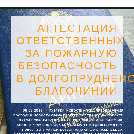
АТТЕСТАЦИЯ
ОТВЕТСТВЕННЫХ
ЗА ПОЖАРНУЮ
БЕЗОПАСНОСТЬ
В ДОЛГОПРУДНЕН
БЛАГОЧИНИИ
SEARCH
08.06.2026
|
РУБРИКИ:
НОВОСТИ ХРАМА ПРЕОБРАЖЕНИЯ
ГОСПОДНЯ
,
НОВОСТИ ХРАМА ГЕОРГИЯ ПОБЕДОНОСЦА
,
НОВОСТИ
ХРАМА ПОКРОВА БОЖИЕЙ МАТЕРИ В МКР. ШЕРЕМЕТЬЕВСКИЙ
,
НОВОСТИ ХРАМА ПОКРОВА БОЖИЕЙ МАТЕРИ В ДОЛГОПРУДНОМ
,
НОВОСТИ ХРАМА НЕРУКОТВОРНОГО СПАСА В ПАВЕЛЬЦЕВО
,