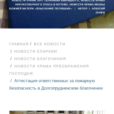
НОВОСТИ ХРАМА ПРП. СЕРАФИМА ВЫРИЦКОГО
,
НОВОСТИ ХРАМА
НЕРУКОТВОРНОГО СПАСА В КОТОВО
,
НОВОСТИ ХРАМА ИКОНЫ
БОЖИЕЙ МАТЕРИ «ВЗЫСКАНИЕ ПОГИБШИХ»
|
АВТОР:
I. АЛЕКСИЙ
ЛУНЁВ
ГЛАВНАЯ
ВСЕ НОВОСТИ
НОВОСТИ ЕПАРХИИ
НОВОСТИ БЛАГОЧИНИЯ
НОВОСТИ ХРАМА ПРЕОБРАЖЕНИЯ
ГОСПОДНЯ
Аттестация ответственных за пожарную
безопасность в Долгопрудненском благочинии