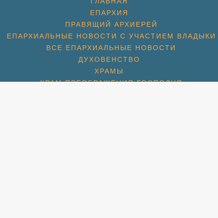
ГЛАВНАЯ
ЕПАРХИЯ
ПРАВЯЩИЙ АРХИЕРЕЙ
ЕПАРХИАЛЬНЫЕ НОВОСТИ С УЧАСТИЕМ ВЛАДЫКИ
ВСЕ ЕПАРХИАЛЬНЫЕ НОВОСТИ
ДУХОВЕНСТВО
ХРАМЫ
ХРАМ ПРЕОБРАЖЕНИЯ ГОСПОДНЯ
ХРАМ ГЕОРГИЯ ПОБЕДОНОСЦА (1774)
ХРАМ СПАСА НЕРУКОТВОРНОГО (С. КОТОВО) (1684
ХРАМ ПОКРОВА БОЖИЕЙ МАТЕРИ (2007)
СПАССКАЯ ЦЕРКОВЬ (МКР. ПАВЕЛЬЦЕВО) (1715)
АМ ПОКРОВА БОЖИЕЙ МАТЕРИ (МКР. ШЕРЕМЕТЬЕВС
РАМ ИКОНЫ БОЖИЕЙ МАТЕРИ «ВЗЫСКАНИЕ ПОГИБШ
ХРАМ ПРП. СЕРАФИМА ВЫРИЦКОГО
ХРАМ СВТ. НИКОЛАЯ (МКР. ХЛЕБНИКОВО)
УЧЕНИКОВ И ИСПОВЕДНИКОВ ЦЕРКВИ РУССКОЙ (М
ЛЬНАЯ КОМНАТА СВТ. ЛУКИ СИМФЕРОПОЛЬСКОГО П
НОВОСТИ