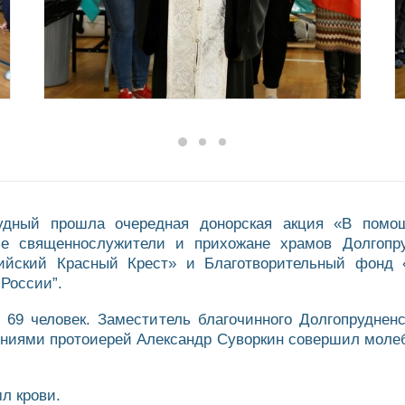
удный прошла очередная донорская акция «В помо
е священнослужители и прихожане храмов Долгопруд
йский Красный Крест» и Благотворительный фонд «
России”.
69 человек. Заместитель благочинного Долгопрудненск
ниями протоиерей Александр Суворкин совершил молеб
л крови.