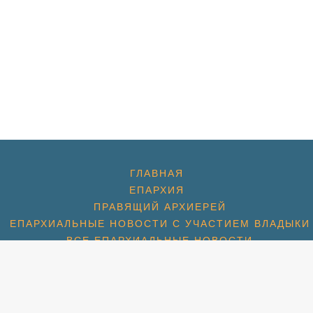
ГЛАВНАЯ
ЕПАРХИЯ
ПРАВЯЩИЙ АРХИЕРЕЙ
ЕПАРХИАЛЬНЫЕ НОВОСТИ С УЧАСТИЕМ ВЛАДЫКИ
ВСЕ ЕПАРХИАЛЬНЫЕ НОВОСТИ
ДУХОВЕНСТВО
ХРАМЫ
ХРАМ ПРЕОБРАЖЕНИЯ ГОСПОДНЯ
ХРАМ ГЕОРГИЯ ПОБЕДОНОСЦА (1774)