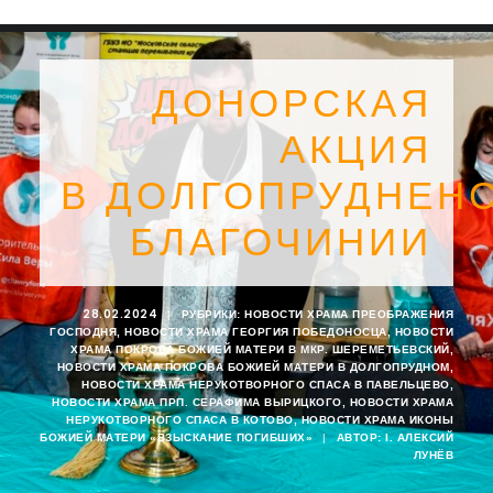
ДОНОРСКАЯ
АКЦИЯ
В ДОЛГОПРУДНЕН
БЛАГОЧИНИИ
28.02.2024
|
РУБРИКИ:
НОВОСТИ ХРАМА ПРЕОБРАЖЕНИЯ
ГОСПОДНЯ
,
НОВОСТИ ХРАМА ГЕОРГИЯ ПОБЕДОНОСЦА
,
НОВОСТИ
ХРАМА ПОКРОВА БОЖИЕЙ МАТЕРИ В МКР. ШЕРЕМЕТЬЕВСКИЙ
,
НОВОСТИ ХРАМА ПОКРОВА БОЖИЕЙ МАТЕРИ В ДОЛГОПРУДНОМ
,
НОВОСТИ ХРАМА НЕРУКОТВОРНОГО СПАСА В ПАВЕЛЬЦЕВО
,
SEARCH
НОВОСТИ ХРАМА ПРП. СЕРАФИМА ВЫРИЦКОГО
,
НОВОСТИ ХРАМА
НЕРУКОТВОРНОГО СПАСА В КОТОВО
,
НОВОСТИ ХРАМА ИКОНЫ
БОЖИЕЙ МАТЕРИ «ВЗЫСКАНИЕ ПОГИБШИХ»
|
АВТОР:
I. АЛЕКСИЙ
ЛУНЁВ