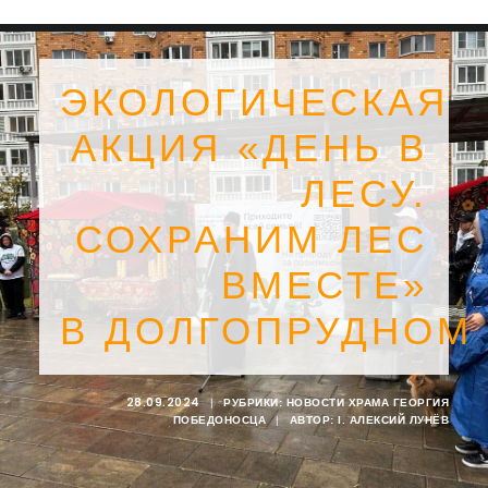
ЭКОЛОГИЧЕСКАЯ
АКЦИЯ «ДЕНЬ В
ЛЕСУ.
СОХРАНИМ ЛЕС
ВМЕСТЕ»
В ДОЛГОПРУДНОМ
SEARCH
28.09.2024
|
РУБРИКИ:
НОВОСТИ ХРАМА ГЕОРГИЯ
ПОБЕДОНОСЦА
|
АВТОР:
I. АЛЕКСИЙ ЛУНЁВ