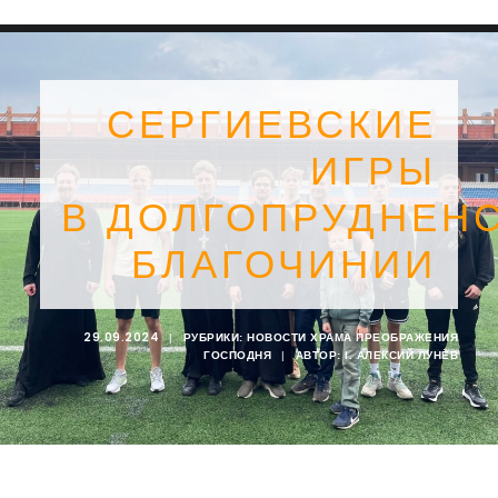
СЕРГИЕВСКИЕ
ИГРЫ
В ДОЛГОПРУДНЕН
БЛАГОЧИНИИ
29.09.2024
|
РУБРИКИ:
НОВОСТИ ХРАМА ПРЕОБРАЖЕНИЯ
ГОСПОДНЯ
|
АВТОР:
I. АЛЕКСИЙ ЛУНЁВ
SEARCH