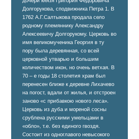
дочери князя Григория Федоровича
Долгорукова, сподвижника Петра 1. В
1762 А.Г.Салтыкова продала село
родному племяннику Александру
Алексеевичу Долгорукому. Церковь во
имя великомученика Георгия в ту
пору была деревянная, со всей
церковной утварью и большим
количеством икон, но очень ветхая. В
70 – е годы 18 столетия храм был
перенесен ближе к деревне Лихачево
на погост, вдали от жилья, и отстроен
заново «с прибавкою нового леса».
Церковь из дуба и мореной сосны
срублена русскими умельцами в
«обло», т.е. без единого гвоздя.
Состоит из одноглавого невысокого