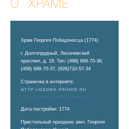
О ХРАМЕ
ХРАМ
ГЕОРГИЯ
ПОБЕДОНОСЦА
Храм Георгия Победоносца (1774)
(1774)
г. Долгопрудный, Лихачевский
ДОЛГОПРУДНЕНСКОЕ
проспект, д. 19. Тел: (498) 698-70-36,
БЛАГОЧИНИЕ
(498) 698-70-37, (926)710-57-34
СЕРГИЕВО-ПОСАДСКОЙ
ЕПАРХИИ
Страничка в интернете:
,
HTTP://GEORG-PRIHOD.RU
HTTPS://OK.RU/BOLSHOEZNA
Дата постройки: 1774
Престольный праздник: вмч. Георгия