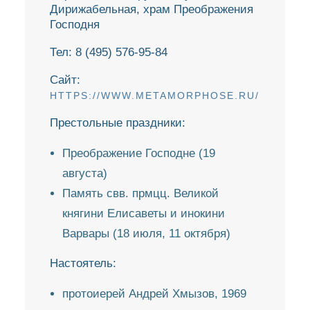
ПРЕОБРАЖЕНИ
Дирижабельная, храм Преображения
Господня
ГОСПОДНЯ
Тел: 8 (495) 576-95-84
ДОЛГОПРУДНЕНСКОЕ
Сайт:
БЛАГОЧИНИЕ
HTTPS://WWW.METAMORPHOSE.RU/
СЕРГИЕВО-ПОСАДСКОЙ
ЕПАРХИИ
Престольные праздники:
Преображение Господне (19
августа)
Память свв. прмцц. Великой
княгини Елисаветы и инокини
Варвары (18 июля, 11 октября)
Настоятель:
протоиерей Андрей Хмызов, 1969