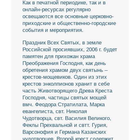
Как в печатной периодике, так и в
онлайн-ресурсах регулярно
освещаются все основные церковно-
приходские и общественно-городские
события и мероприятия.
Праздник Всех Святых, в земле
Российской просиявших, 2006 г. будет
памятен для прихожан храма
Преображения Господня, как день
обретения храмом двух святынь –
крестов-мощевиков. Один из этих
крестов энколпионов хранит в себе
часть Животворящего Древа Креста
Господня, частицы святых мощей
вмч. Феодора Стратилата, Марка
евангелиста, свт. Николая
Чудотворца, свт. Василия Великого,
Феклы Прехвальной и свтт. Гурия,
Варсонофия и Германа Казанских
чудотворцев. Второй крест содержит