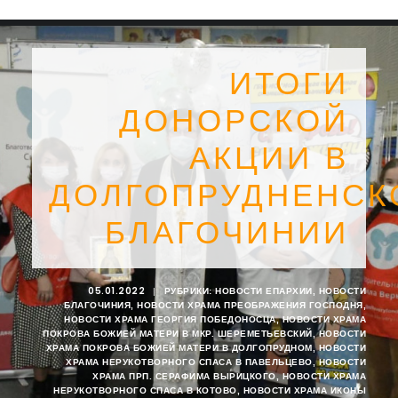
ИТОГИ
ДОНОРСКОЙ
АКЦИИ В
ДОЛГОПРУДНЕНСК
БЛАГОЧИНИИ
05.01.2022
|
РУБРИКИ:
НОВОСТИ ЕПАРХИИ
,
НОВОСТИ
БЛАГОЧИНИЯ
,
НОВОСТИ ХРАМА ПРЕОБРАЖЕНИЯ ГОСПОДНЯ
,
SEARCH
НОВОСТИ ХРАМА ГЕОРГИЯ ПОБЕДОНОСЦА
,
НОВОСТИ ХРАМА
ПОКРОВА БОЖИЕЙ МАТЕРИ В МКР. ШЕРЕМЕТЬЕВСКИЙ
,
НОВОСТИ
ХРАМА ПОКРОВА БОЖИЕЙ МАТЕРИ В ДОЛГОПРУДНОМ
,
НОВОСТИ
ХРАМА НЕРУКОТВОРНОГО СПАСА В ПАВЕЛЬЦЕВО
,
НОВОСТИ
ХРАМА ПРП. СЕРАФИМА ВЫРИЦКОГО
,
НОВОСТИ ХРАМА
НЕРУКОТВОРНОГО СПАСА В КОТОВО
,
НОВОСТИ ХРАМА ИКОНЫ