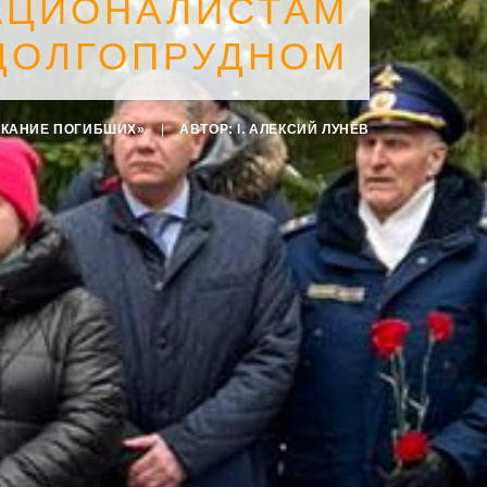
АЦИОНАЛИСТАМ
ДОЛГОПРУДНОМ
СКАНИЕ ПОГИБШИХ»
|
АВТОР:
I. АЛЕКСИЙ ЛУНЁВ