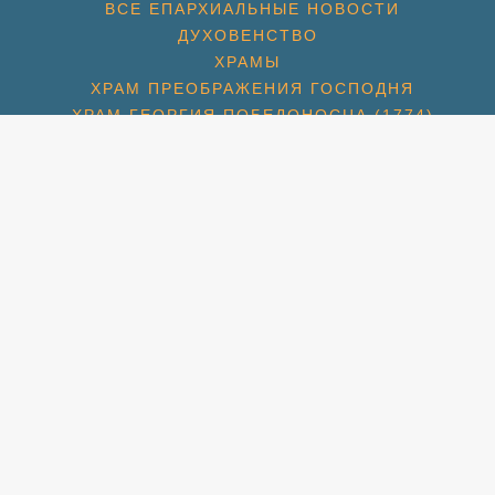
ВСЕ ЕПАРХИАЛЬНЫЕ НОВОСТИ
ДУХОВЕНСТВО
ХРАМЫ
ХРАМ ПРЕОБРАЖЕНИЯ ГОСПОДНЯ
ХРАМ ГЕОРГИЯ ПОБЕДОНОСЦА (1774)
ХРАМ СПАСА НЕРУКОТВОРНОГО (С. КОТОВО) (1684
ХРАМ ПОКРОВА БОЖИЕЙ МАТЕРИ (2007)
СПАССКАЯ ЦЕРКОВЬ (МКР. ПАВЕЛЬЦЕВО) (1715)
АМ ПОКРОВА БОЖИЕЙ МАТЕРИ (МКР. ШЕРЕМЕТЬЕВС
РАМ ИКОНЫ БОЖИЕЙ МАТЕРИ «ВЗЫСКАНИЕ ПОГИБШ
ХРАМ ПРП. СЕРАФИМА ВЫРИЦКОГО
ХРАМ СВТ. НИКОЛАЯ (МКР. ХЛЕБНИКОВО)
УЧЕНИКОВ И ИСПОВЕДНИКОВ ЦЕРКВИ РУССКОЙ (М
ЛЬНАЯ КОМНАТА СВТ. ЛУКИ СИМФЕРОПОЛЬСКОГО П
НОВОСТИ
НОВОМУЧЕНИКИ
НОВОМУЧЕНИКИ БЛАГОЧИНИЯ
Й КОНЧИНЫ СВЯТИТЕЛЯ ТИХОНА, ПАТРИАРХА МОС
НОВОСТИ: ЮБИЛЕЙ СВТ. ТИХОНА