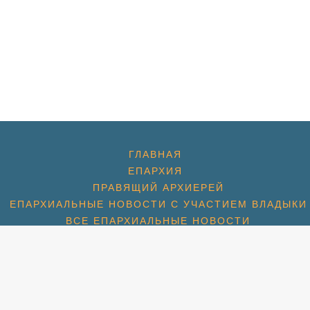
ГЛАВНАЯ
ЕПАРХИЯ
ПРАВЯЩИЙ АРХИЕРЕЙ
ЕПАРХИАЛЬНЫЕ НОВОСТИ С УЧАСТИЕМ ВЛАДЫКИ
ВСЕ ЕПАРХИАЛЬНЫЕ НОВОСТИ
ДУХОВЕНСТВО
ХРАМЫ
ХРАМ ПРЕОБРАЖЕНИЯ ГОСПОДНЯ
ХРАМ ГЕОРГИЯ ПОБЕДОНОСЦА (1774)
ХРАМ СПАСА НЕРУКОТВОРНОГО (С. КОТОВО) (1684