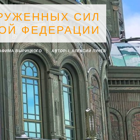
ОРУЖЕННЫХ СИЛ
ОЙ ФЕДЕРАЦИИ
РАФИМА ВЫРИЦКОГО
|
АВТОР:
I. АЛЕКСИЙ ЛУНЁВ