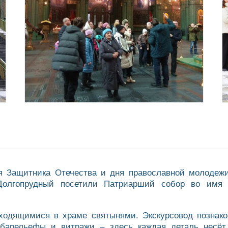
ня Защитника Отечества и дня православной молодеж
 Долгопрудный посетили Патриарший собор во имя 
ходящимися в храме святынями. Экскурсовод познако
 барельефы и витражи – здесь каждая деталь несёт