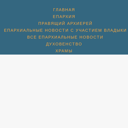
ГЛАВНАЯ
ЕПАРХИЯ
ПРАВЯЩИЙ АРХИЕРЕЙ
ЕПАРХИАЛЬНЫЕ НОВОСТИ С УЧАСТИЕМ ВЛАДЫКИ
ВСЕ ЕПАРХИАЛЬНЫЕ НОВОСТИ
ДУХОВЕНСТВО
ХРАМЫ
ХРАМ ПРЕОБРАЖЕНИЯ ГОСПОДНЯ
ХРАМ ГЕОРГИЯ ПОБЕДОНОСЦА (1774)
ХРАМ СПАСА НЕРУКОТВОРНОГО (С. КОТОВО) (1684
ХРАМ ПОКРОВА БОЖИЕЙ МАТЕРИ (2007)
СПАССКАЯ ЦЕРКОВЬ (МКР. ПАВЕЛЬЦЕВО) (1715)
АМ ПОКРОВА БОЖИЕЙ МАТЕРИ (МКР. ШЕРЕМЕТЬЕВС
РАМ ИКОНЫ БОЖИЕЙ МАТЕРИ «ВЗЫСКАНИЕ ПОГИБШ
ХРАМ ПРП. СЕРАФИМА ВЫРИЦКОГО
ХРАМ СВТ. НИКОЛАЯ (МКР. ХЛЕБНИКОВО)
УЧЕНИКОВ И ИСПОВЕДНИКОВ ЦЕРКВИ РУССКОЙ (М
ЛЬНАЯ КОМНАТА СВТ. ЛУКИ СИМФЕРОПОЛЬСКОГО П