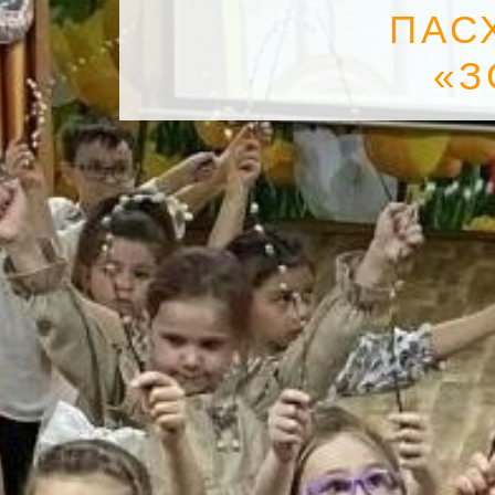
ПАС
«З