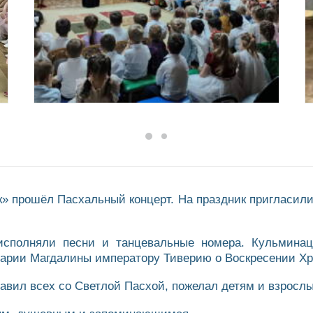
к» прошёл Пасхальный концерт. На праздник пригласил
исполняли песни и танцевальные номера. Кульминац
Марии Магдалины императору Тиверию о Воскресении Хр
авил всех со Светлой Пасхой, пожелал детям и взрослы