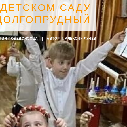
 ДЕТСКОМ САДУ
 ДОЛГОПРУДНЫЙ
РГИЯ ПОБЕДОНОСЦА
|
АВТОР:
I. АЛЕКСИЙ ЛУНЁВ