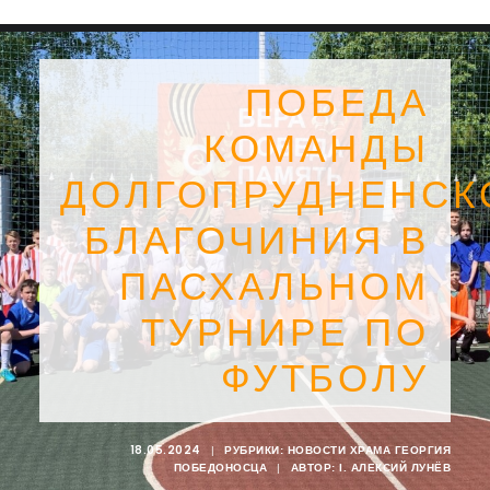
ПОБЕДА
КОМАНДЫ
ДОЛГОПРУДНЕНСК
БЛАГОЧИНИЯ В
ПАСХАЛЬНОМ
ТУРНИРЕ ПО
ФУТБОЛУ
SEARCH
18.05.2024
|
РУБРИКИ:
НОВОСТИ ХРАМА ГЕОРГИЯ
ПОБЕДОНОСЦА
|
АВТОР:
I. АЛЕКСИЙ ЛУНЁВ