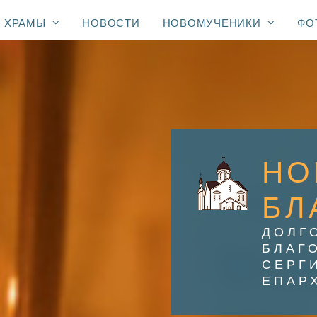
ХРАМЫ
НОВОСТИ
НОВОМУЧЕНИКИ
ФО
НО
БЛ
ДОЛГ
БЛАГ
СЕРГ
ЕПАР