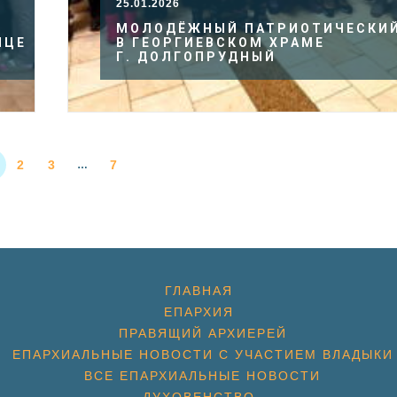
25.01.2026
МОЛОДЁЖНЫЙ ПАТРИОТИЧЕСКИЙ
ИЦЕ
В ГЕОРГИЕВСКОМ ХРАМЕ
Г. ДОЛГОПРУДНЫЙ
2
3
7
…
ГЛАВНАЯ
ЕПАРХИЯ
ПРАВЯЩИЙ АРХИЕРЕЙ
ЕПАРХИАЛЬНЫЕ НОВОСТИ С УЧАСТИЕМ ВЛАДЫКИ
ВСЕ ЕПАРХИАЛЬНЫЕ НОВОСТИ