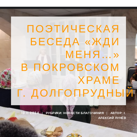
ПОЭТИЧЕСКАЯ
БЕСЕДА «ЖДИ
МЕНЯ…»
В ПОКРОВСКОМ
ХРАМЕ
Г. ДОЛГОПРУДНЫЙ
SEARCH
10.11.2024
|
РУБРИКИ:
НОВОСТИ БЛАГОЧИНИЯ
|
АВТОР:
I.
АЛЕКСИЙ ЛУНЁВ