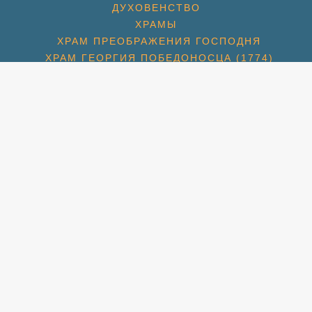
ДУХОВЕНСТВО
ХРАМЫ
ХРАМ ПРЕОБРАЖЕНИЯ ГОСПОДНЯ
ХРАМ ГЕОРГИЯ ПОБЕДОНОСЦА (1774)
ХРАМ СПАСА НЕРУКОТВОРНОГО (С. КОТОВО) (1684
ХРАМ ПОКРОВА БОЖИЕЙ МАТЕРИ (2007)
СПАССКАЯ ЦЕРКОВЬ (МКР. ПАВЕЛЬЦЕВО) (1715)
АМ ПОКРОВА БОЖИЕЙ МАТЕРИ (МКР. ШЕРЕМЕТЬЕВС
РАМ ИКОНЫ БОЖИЕЙ МАТЕРИ «ВЗЫСКАНИЕ ПОГИБШ
ХРАМ ПРП. СЕРАФИМА ВЫРИЦКОГО
ХРАМ СВТ. НИКОЛАЯ (МКР. ХЛЕБНИКОВО)
УЧЕНИКОВ И ИСПОВЕДНИКОВ ЦЕРКВИ РУССКОЙ (М
ЛЬНАЯ КОМНАТА СВТ. ЛУКИ СИМФЕРОПОЛЬСКОГО П
НОВОСТИ
НОВОМУЧЕНИКИ
НОВОМУЧЕНИКИ БЛАГОЧИНИЯ
Й КОНЧИНЫ СВЯТИТЕЛЯ ТИХОНА, ПАТРИАРХА МОС
НОВОСТИ: ЮБИЛЕЙ СВТ. ТИХОНА
НОВОСТИ: СЩМЧ. АЛЕКСАНДР СОКОЛОВ