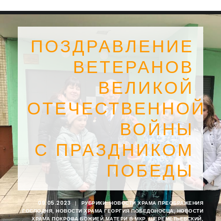
ПОЗДРАВЛЕНИЕ
ВЕТЕРАНОВ
ВЕЛИКОЙ
ОТЕЧЕСТВЕННОЙ
ВОЙНЫ
С ПРАЗДНИКОМ
ПОБЕДЫ
SEARCH
09.05.2023
|
РУБРИКИ:
НОВОСТИ ХРАМА ПРЕОБРАЖЕНИЯ
ГОСПОДНЯ
,
НОВОСТИ ХРАМА ГЕОРГИЯ ПОБЕДОНОСЦА
,
НОВОСТИ
ХРАМА ПОКРОВА БОЖИЕЙ МАТЕРИ В МКР. ШЕРЕМЕТЬЕВСКИЙ
,