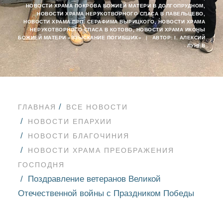
НОВОСТИ ХРАМА ПОКРОВА БОЖИЕЙ МАТЕРИ В ДОЛГОПРУДНОМ
,
НОВОСТИ ХРАМА НЕРУКОТВОРНОГО СПАСА В ПАВЕЛЬЦЕВО
,
НОВОСТИ ХРАМА ПРП. СЕРАФИМА ВЫРИЦКОГО
,
НОВОСТИ ХРАМА
НЕРУКОТВОРНОГО СПАСА В КОТОВО
,
НОВОСТИ ХРАМА ИКОНЫ
БОЖИЕЙ МАТЕРИ «ВЗЫСКАНИЕ ПОГИБШИХ»
|
АВТОР:
I. АЛЕКСИЙ
ЛУНЁВ
ГЛАВНАЯ
ВСЕ НОВОСТИ
НОВОСТИ ЕПАРХИИ
НОВОСТИ БЛАГОЧИНИЯ
НОВОСТИ ХРАМА ПРЕОБРАЖЕНИЯ
ГОСПОДНЯ
Поздравление ветеранов Великой
Отечественной войны с Праздником Победы