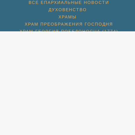
ВСЕ ЕПАРХИАЛЬНЫЕ НОВОСТИ
ДУХОВЕНСТВО
ХРАМЫ
ХРАМ ПРЕОБРАЖЕНИЯ ГОСПОДНЯ
ХРАМ ГЕОРГИЯ ПОБЕДОНОСЦА (1774)
ХРАМ СПАСА НЕРУКОТВОРНОГО (С. КОТОВО) (1684
ХРАМ ПОКРОВА БОЖИЕЙ МАТЕРИ (2007)
СПАССКАЯ ЦЕРКОВЬ (МКР. ПАВЕЛЬЦЕВО) (1715)
АМ ПОКРОВА БОЖИЕЙ МАТЕРИ (МКР. ШЕРЕМЕТЬЕВС
РАМ ИКОНЫ БОЖИЕЙ МАТЕРИ «ВЗЫСКАНИЕ ПОГИБШ
ХРАМ ПРП. СЕРАФИМА ВЫРИЦКОГО
ХРАМ СВТ. НИКОЛАЯ (МКР. ХЛЕБНИКОВО)
УЧЕНИКОВ И ИСПОВЕДНИКОВ ЦЕРКВИ РУССКОЙ (М
ЛЬНАЯ КОМНАТА СВТ. ЛУКИ СИМФЕРОПОЛЬСКОГО П
НОВОСТИ
НОВОМУЧЕНИКИ
НОВОМУЧЕНИКИ БЛАГОЧИНИЯ
Й КОНЧИНЫ СВЯТИТЕЛЯ ТИХОНА, ПАТРИАРХА МОС
НОВОСТИ: ЮБИЛЕЙ СВТ. ТИХОНА