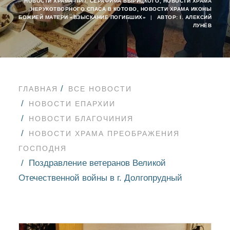
НОВОСТИ ХРАМА ПРП. СЕРАФИМА ВЫРИЦКОГО
,
НОВОСТИ ХРАМА
НЕРУКОТВОРНОГО СПАСА В КОТОВО
,
НОВОСТИ ХРАМА ИКОНЫ
БОЖИЕЙ МАТЕРИ «ВЗЫСКАНИЕ ПОГИБШИХ»
|
АВТОР:
I. АЛЕКСИЙ
ЛУНЁВ
ГЛАВНАЯ
ВСЕ НОВОСТИ
НОВОСТИ ЕПАРХИИ
НОВОСТИ БЛАГОЧИНИЯ
НОВОСТИ ХРАМА ПРЕОБРАЖЕНИЯ
ГОСПОДНЯ
Поздравление ветеранов Великой
Отечественной войны в г. Долгопрудный