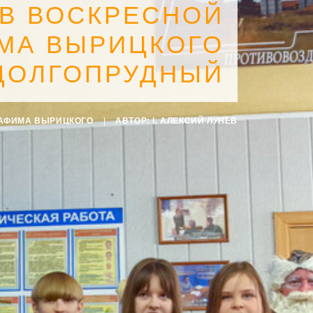
 В ВОСКРЕСНОЙ
ИМА ВЫРИЦКОГО
 ДОЛГОПРУДНЫЙ
РАФИМА ВЫРИЦКОГО
|
АВТОР:
I. АЛЕКСИЙ ЛУНЁВ