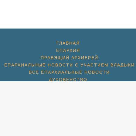
ГЛАВНАЯ
ЕПАРХИЯ
ПРАВЯЩИЙ АРХИЕРЕЙ
ЕПАРХИАЛЬНЫЕ НОВОСТИ С УЧАСТИЕМ ВЛАДЫКИ
ВСЕ ЕПАРХИАЛЬНЫЕ НОВОСТИ
ДУХОВЕНСТВО
ХРАМЫ
ХРАМ ПРЕОБРАЖЕНИЯ ГОСПОДНЯ
ХРАМ ГЕОРГИЯ ПОБЕДОНОСЦА (1774)
ХРАМ СПАСА НЕРУКОТВОРНОГО (С. КОТОВО) (1684
ХРАМ ПОКРОВА БОЖИЕЙ МАТЕРИ (2007)
СПАССКАЯ ЦЕРКОВЬ (МКР. ПАВЕЛЬЦЕВО) (1715)
АМ ПОКРОВА БОЖИЕЙ МАТЕРИ (МКР. ШЕРЕМЕТЬЕВС