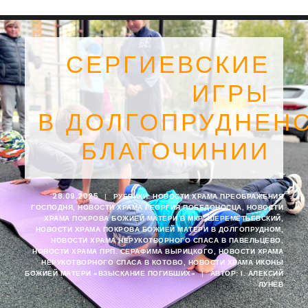
СЕРГИЕВСКИЕ
ИГРЫ
В ДОЛГОПРУДНЕН
БЛАГОЧИНИИ
28.09.2025
|
РУБРИКИ:
НОВОСТИ ХРАМА ПРЕОБРАЖЕНИЯ
ГОСПОДНЯ
,
НОВОСТИ ХРАМА ГЕОРГИЯ ПОБЕДОНОСЦА
,
НОВОСТИ
ХРАМА ПОКРОВА БОЖИЕЙ МАТЕРИ В МКР. ШЕРЕМЕТЬЕВСКИЙ
,
НОВОСТИ ХРАМА ПОКРОВА БОЖИЕЙ МАТЕРИ В ДОЛГОПРУДНОМ
,
НОВОСТИ ХРАМА НЕРУКОТВОРНОГО СПАСА В ПАВЕЛЬЦЕВО
,
SEARCH
НОВОСТИ ХРАМА ПРП. СЕРАФИМА ВЫРИЦКОГО
,
НОВОСТИ ХРАМА
НЕРУКОТВОРНОГО СПАСА В КОТОВО
,
НОВОСТИ ХРАМА ИКОНЫ
БОЖИЕЙ МАТЕРИ «ВЗЫСКАНИЕ ПОГИБШИХ»
|
АВТОР:
I. АЛЕКСИЙ
ЛУНЁВ