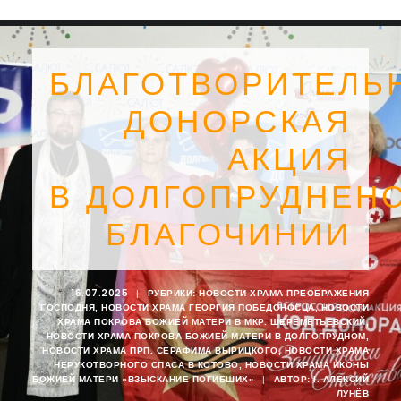
БЛАГОТВОРИТЕЛЬ
ДОНОРСКАЯ
АКЦИЯ
В ДОЛГОПРУДНЕН
БЛАГОЧИНИИ
16.07.2025
|
РУБРИКИ:
НОВОСТИ ХРАМА ПРЕОБРАЖЕНИЯ
ГОСПОДНЯ
,
НОВОСТИ ХРАМА ГЕОРГИЯ ПОБЕДОНОСЦА
,
НОВОСТИ
SEARCH
ХРАМА ПОКРОВА БОЖИЕЙ МАТЕРИ В МКР. ШЕРЕМЕТЬЕВСКИЙ
,
НОВОСТИ ХРАМА ПОКРОВА БОЖИЕЙ МАТЕРИ В ДОЛГОПРУДНОМ
,
НОВОСТИ ХРАМА ПРП. СЕРАФИМА ВЫРИЦКОГО
,
НОВОСТИ ХРАМА
НЕРУКОТВОРНОГО СПАСА В КОТОВО
,
НОВОСТИ ХРАМА ИКОНЫ
БОЖИЕЙ МАТЕРИ «ВЗЫСКАНИЕ ПОГИБШИХ»
|
АВТОР:
I. АЛЕКСИЙ
ЛУНЁВ