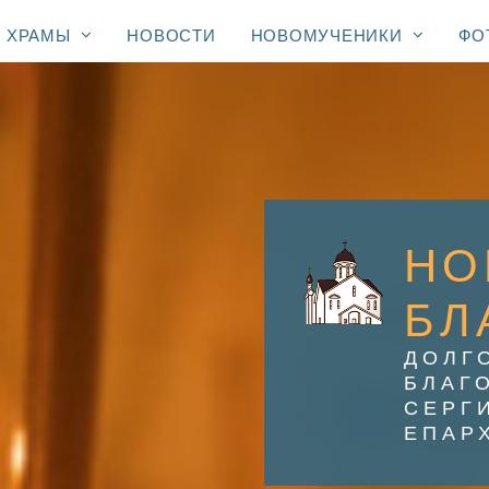
ХРАМЫ
НОВОСТИ
НОВОМУЧЕНИКИ
ФО
НО
БЛ
ДОЛГ
БЛАГ
СЕРГ
ЕПАР