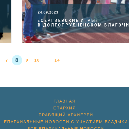
24.09.2023
А
«СЕРГИЕВСКИЕ ИГРЫ»
В ДОЛГОПРУДНЕНСКОМ БЛАГОЧ
8
7
9
10
14
…
ГЛАВНАЯ
ЕПАРХИЯ
ПРАВЯЩИЙ АРХИЕРЕЙ
ЕПАРХИАЛЬНЫЕ НОВОСТИ С УЧАСТИЕМ ВЛАДЫКИ
ВСЕ ЕПАРХИАЛЬНЫЕ НОВОСТИ