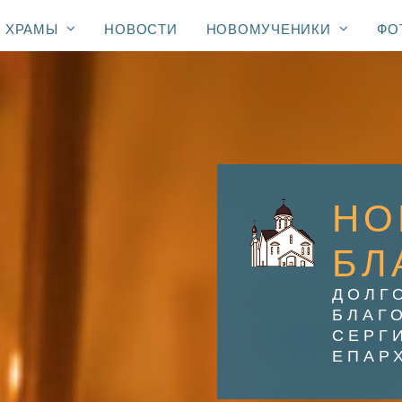
ХРАМЫ
НОВОСТИ
НОВОМУЧЕНИКИ
ФО
НО
БЛ
ДОЛГ
БЛАГ
СЕРГ
ЕПАР