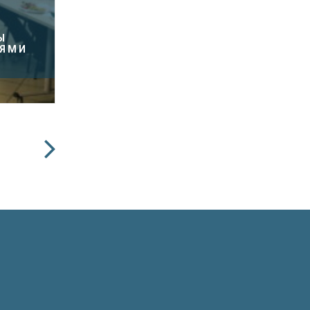
Ы
ЬЯМИ