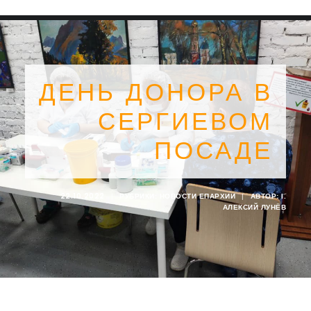
ДЕНЬ ДОНОРА В
СЕРГИЕВОМ
ПОСАДЕ
22.10.2022
|
РУБРИКИ:
НОВОСТИ ЕПАРХИИ
|
АВТОР:
I.
АЛЕКСИЙ ЛУНЁВ
SEARCH